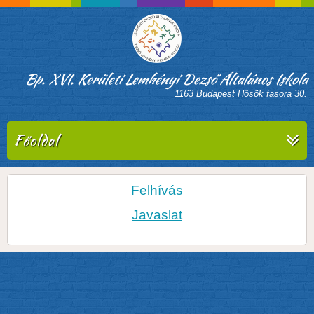
Bp. XVI. Kerületi Lemhényi Dezső Általános Iskola
1163 Budapest Hősök fasora 30.
Főoldal
Felhívás
Javaslat