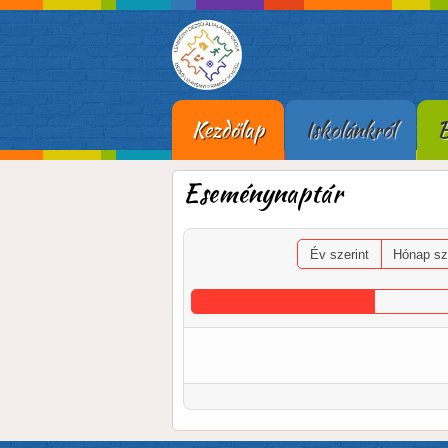
Kezdőlap
Iskolánkról
B
Eseménynaptár
Év szerint
Hónap sz