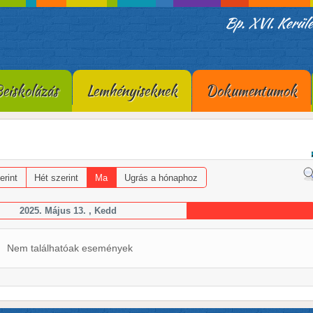
Bp. XVI. Kerüle
eiskolázás
Lemhényiseknek
Dokumentumok
erint
Hét szerint
Ma
Ugrás a hónaphoz
2025. Május 13. , Kedd
Nem találhatóak események