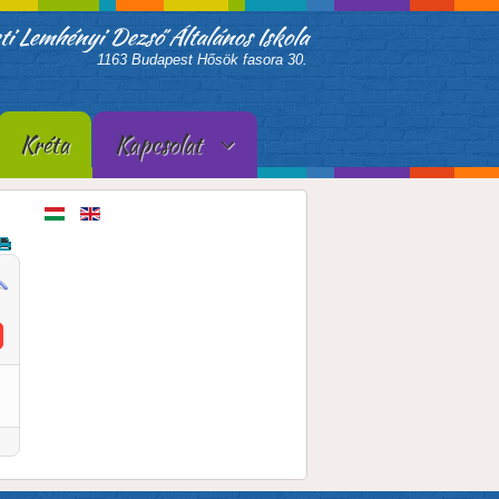
ti Lemhényi Dezső Általános Iskola
1163 Budapest Hősök fasora 30.
Kréta
Kapcsolat