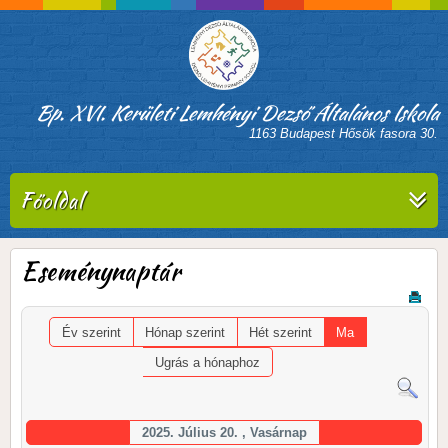
Bp. XVI. Kerületi Lemhényi Dezső Általános Iskola
1163 Budapest Hősök fasora 30.
Főoldal
Eseménynaptár
Év szerint
Hónap szerint
Hét szerint
Ma
Ugrás a hónaphoz
2025. Július 20. , Vasárnap